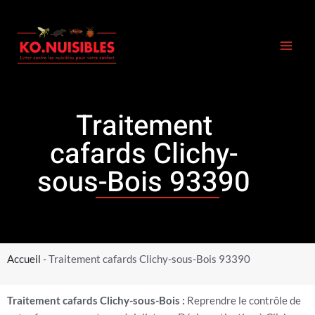
Aller
au
contenu
Traitement
cafards Clichy-
sous-Bois 93390
Accueil
-
Traitement cafards Clichy-sous-Bois 93390
Traitement cafards Clichy-sous-Bois :
Reprendre le contrôle de