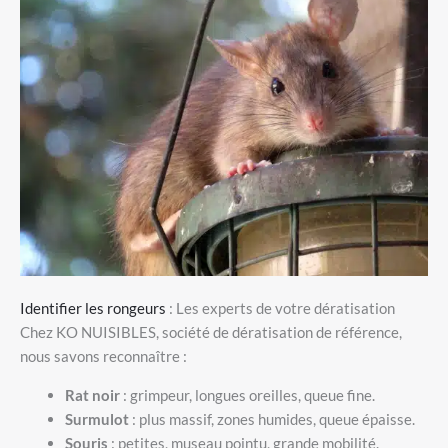
Identifier les rongeurs
: Les experts de votre dératisation
Chez KO NUISIBLES, société de dératisation de référence,
nous savons reconnaître :
Rat noir
: grimpeur, longues oreilles, queue fine.
Surmulot
: plus massif, zones humides, queue épaisse.
Souris
: petites, museau pointu, grande mobilité.