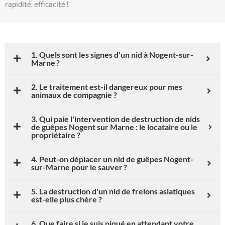
rapidité, efficacité !
1. Quels sont les signes d’un nid à Nogent-sur-
Marne ?
2. Le traitement est-il dangereux pour mes
animaux de compagnie ?
3. Qui paie l'intervention de destruction de nids
de guêpes Nogent sur Marne : le locataire ou le
propriétaire ?
4. Peut-on déplacer un nid de guêpes Nogent-
sur-Marne pour le sauver ?
5. La destruction d'un nid de frelons asiatiques
est-elle plus chère ?
6. Que faire si je suis piqué en attendant votre