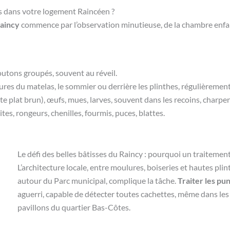
s dans votre logement Raincéen ?
Raincy
commence par l’observation minutieuse, de la chambre enfan
outons groupés, souvent au réveil.
outures du matelas, le sommier ou derrière les plinthes, régulièreme
te plat brun), œufs, mues, larves, souvent dans les recoins, charp
ites, rongeurs, chenilles, fourmis, puces, blattes.
Le défi des belles bâtisses du Raincy : pourquoi un traitement
L’architecture locale, entre moulures, boiseries et hautes pli
autour du Parc municipal, complique la tâche.
Traiter les pun
aguerri, capable de détecter toutes cachettes, même dans le
pavillons du quartier Bas-Côtes.