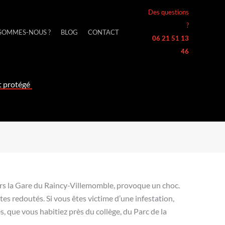
Des questions
?
 SOMMES-NOUS ?
BLOG
CONTACT
06 21 51 13
46
et protégé
ers la Gare du Raincy-Villemomble, provoque un choc.
es redoutés. Si vous êtes victime d’une infestation,
, que vous habitiez près du collège, du Parc de la