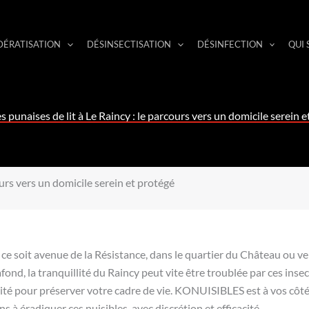
DÉRATISATION
DÉSINSECTISATION
DÉSINFECTION
QUI
es punaises de lit à Le Raincy : le parcours vers un domicile serein 
cours vers un domicile serein et protégé
ce soit avenue de la Résistance, dans le quartier du Château ou v
d, la tranquillité du Raincy peut vite être troublée par ces insect
ité pour préserver votre cadre de vie. KONUISIBLES est à vos côtés
 à éradiquer ces nuisibles, avec discrétion et efficacité.